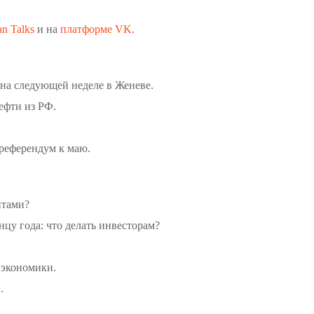
an Talks
и на
платформе VK
.
на следующей неделе в Женеве.
ефти из РФ.
референдум к маю.
итами?
нцу года: что делать инвесторам?
 экономики.
.