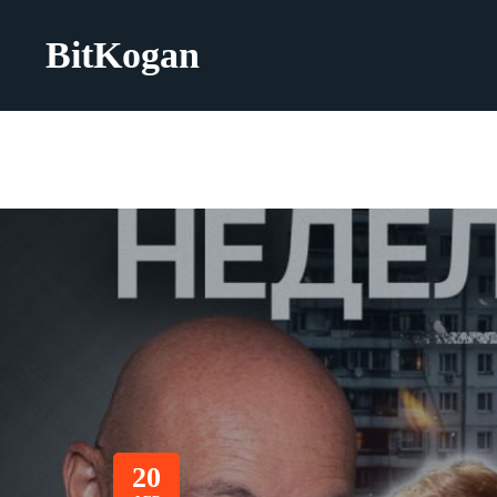
BitKogan
20