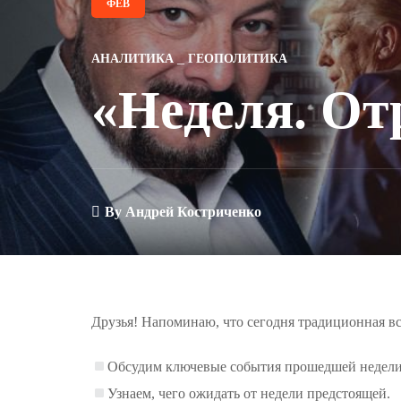
ФЕВ
АНАЛИТИКА
ГЕОПОЛИТИКА
«Неделя. От
By
Андрей Костриченко
Друзья! Напоминаю, что сегодня традиционная в
Обсудим ключевые события прошедшей недели
Узнаем, чего ожидать от недели предстоящей.