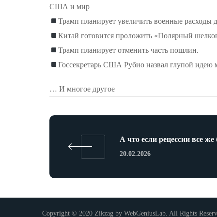
США и мир
Трамп планирует увеличить военные расходы до
Китай готовится проложить «Полярный шелко
Трамп планирует отменить часть пошлин.
Госсекретарь США Рубио назвал глупой идею м
… И многое другое
А что если рецессии все же
20.02.2026
Copyright © 2020 Zikzag by WebGeniusLab. All Rights Reser