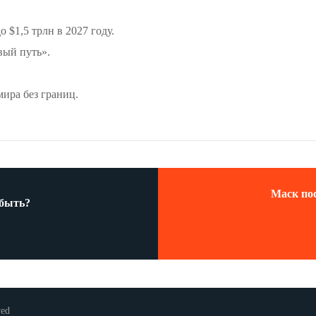
 $1,5 трлн в 2027 году.
вый путь».
ира без границ.
Маск по
 быть?
ved