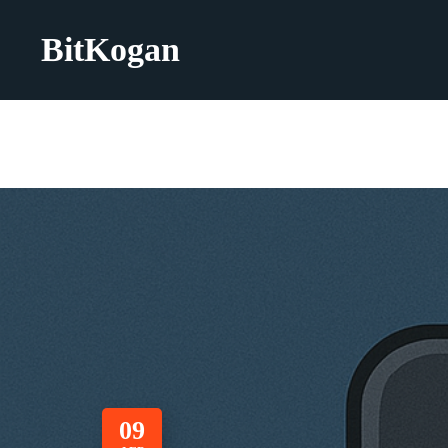
BitKogan
09