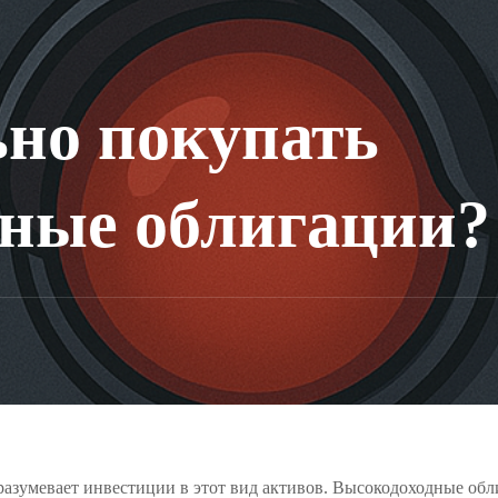
но покупать
дные облигации?
разумевает инвестиции в этот вид активов. Высокодоходные об