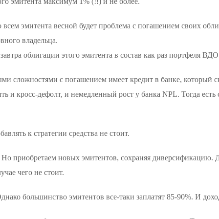
го эмитента максимум 1% (!!) и не более.
о всем эмитента весной будет проблема с погашением своих обли
вного владельца.
 завтра облигации этого эмитента в состав как раз портфеля ВДО
ыми сложностями с погашением имеет кредит в банке, который ск
ть и кросс-дефолт, и немeдленный рост у бaнка NPL. Тогда ест
авлять к стратегии средства не стоит.
о приобретаем новых эмитентов, сохраняя диверсификацию. Да, 
учае чего не стоит.
днако большинство эмитентов все-таки заплатят 85-90%. И доход