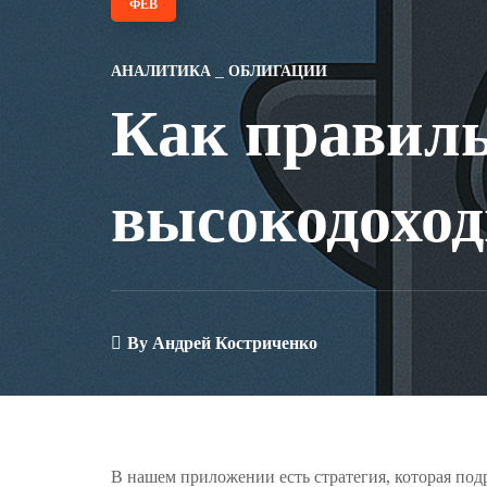
ФЕВ
АНАЛИТИКА
ОБЛИГАЦИИ
Как правиль
высокодохо
By
Андрей Костриченко
В нашем приложении есть стратегия, которая под