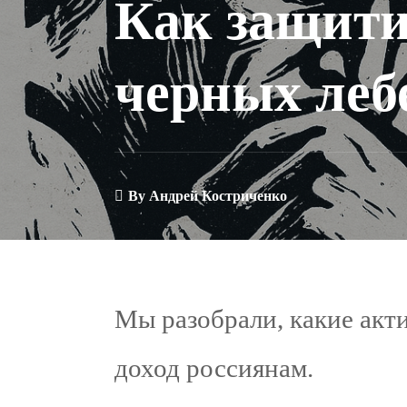
Как защити
черных леб
By
Андрей Костриченко
Мы разобрали, какие акт
доход россиянам.