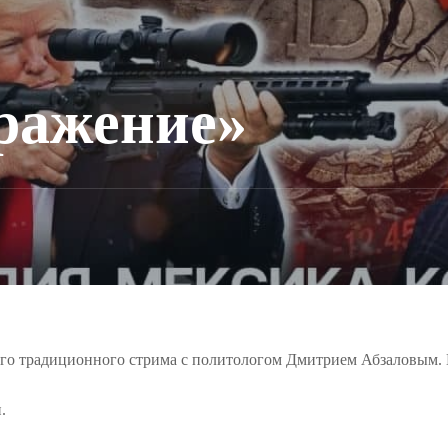
ражение»
го традиционного стрима с политологом Дмитрием Абзаловым.
.