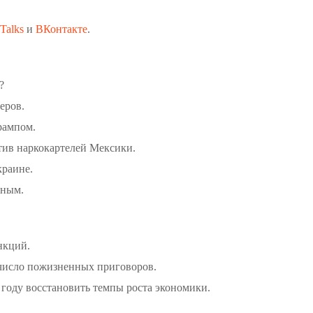
Talks
и
ВКонтакте
.
?
еров.
рампом.
ив наркокартелей Мексики.
краине.
иным.
нкций.
 число пожизненных приговоров.
году восстановить темпы роста экономики.