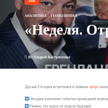
ЯНВ
АНАЛИТИКА
ГЕОПОЛИТИКА
«Неделя. От
By
Андрей Костриченко
Друзья! Сегодня встретимся в прямом
эфире
наше
Обсудим ключевые события прошедшей недели
Узнаем, что ждать от недели будущей.