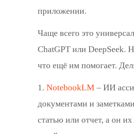
приложении.
Чаще всего это универса
ChatGPT или DeepSeek. Но
что ещё им помогает. Де
1.⁠ ⁠
NotebookLM
– ИИ асси
документами и заметками.
статью или отчет, а он и