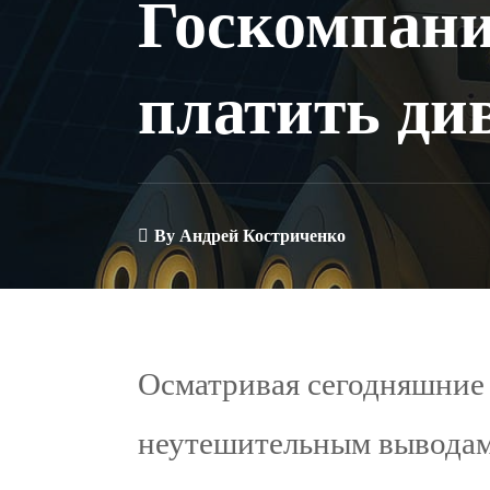
Госкомпани
платить ди
By
Андрей Костриченко
Осматривая сегодняшние 
неутешительным выводам 