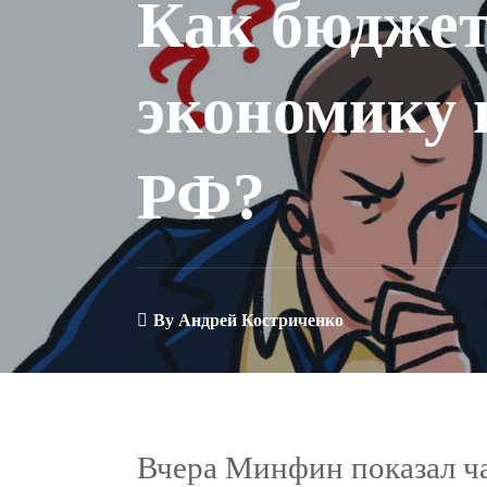
Как бюджет
экономику 
РФ?
By
Андрей Костриченко
Вчера Минфин показал ч