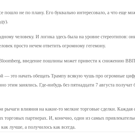
е пошло не по плану. Его буквально интересовало, а что еще мо
ду).
дному человеку. И логика здесь была на уровне стереотипов: они
еловек просто нечем ответить огромному гегемону.
ам Bloomberg, введение пошлины может привести к снижению ВВ
й — это начать обещать Трампу всякую чушь про огромные цифр
ивно этим занялись. Где-нибудь без пятнадцати 7 августа получа
и рычаги влияния на какие-то мелкие торговые сделки. Каждая 
х торговых партнерах. И, конечно, один из самых привлекател
как лучше, а получилось как всегда.