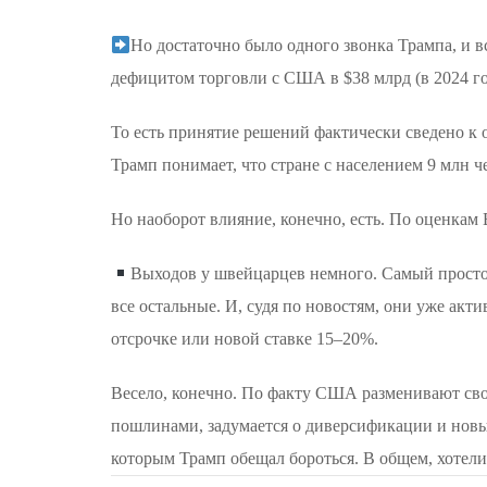
Но достаточно было одного звонка Трампа, и вс
дефицитом торговли с США в $38 млрд (в 2024 го
То есть принятие решений фактически сведено к о
Трамп понимает, что стране с населением 9 млн ч
Но наоборот влияние, конечно, есть. По оценк
Выходов у швейцарцев немного. Самый просто
все остальные. И, судя по новостям, они уже акт
отсрочке или новой ставке 15–20%.
Весело, конечно. По факту США разменивают сво
пошлинами, задумается о диверсификации и новы
которым Трамп обещал бороться. В общем, хотели 