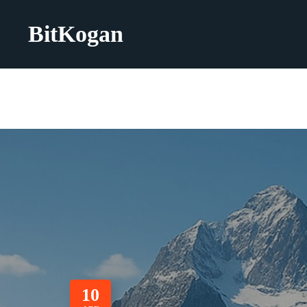
BitKogan
10