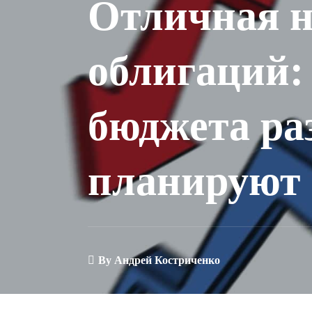
Отличная н
облигаций:
бюджета ра
планируют
By
Андрей Костриченко