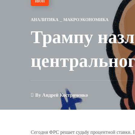
ИЮН
АНАЛИТИКА
МАКРОЭКОНОМИКА
Трампу назл
центрально
By
Андрей Костриченко
Сегодня ФРС решает судьбу процентной ставки. Вр