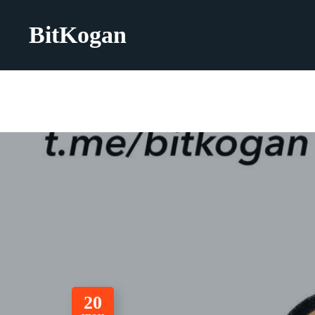
BitKogan
20