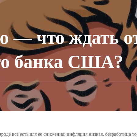
о — что ждать о
го банка США?
оде все есть для ее снижения: инфляция низкая, безработица то