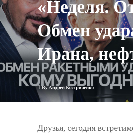
«Неделя. О
Обмен удар
Ирана, неф
By
Андрей Костриченко
Друзья, сегодня встрети