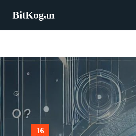
BitKogan
16