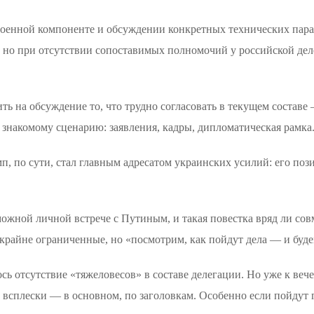
а военной компоненте и обсуждении конкретных технических пар
 но при отсутствии сопоставимых полномочий у российской дел
ить на обсуждение то, что трудно согласовать в текущем составе 
знакомому сценарию: заявления, кадры, дипломатическая рамка
, по сути, стал главным адресатом украинских усилий: его по
можной личной встрече с Путиным, и такая повестка вряд ли сов
крайне ограниченные, но «посмотрим, как пойдут дела — и буде
ь отсутствие «тяжеловесов» в составе делегации. Но уже к веч
т всплески — в основном, по заголовкам. Особенно если пойдут 