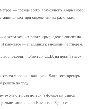
аметров — прежде всего, возможного 30-дневного
егации диалог при определенных раскладах
— и затем зафиксировать срыв, сделав акцент на
. И ключевое — апелляция к внешним партнерам.
зиция определит, пойдут ли США на новый виток
местима с новой эскалацией. Даже госсекретарь
м решать по ходу».
еру рубль отыграл потери, а фондовый рынок
громкие заявления из Киева или Брюсселя.