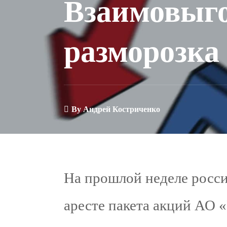
Взаимовыг
разморозка
By
Андрей Костриченко
На прошлой неделе росси
аресте пакета акций АО 