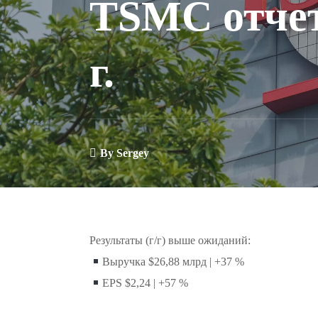
TSMC отчет 
г.
By
Sergey
Результаты (г/г) выше ожиданий:
Выручка $26,88 млрд | +37 %
EPS $2,24 | +57 %