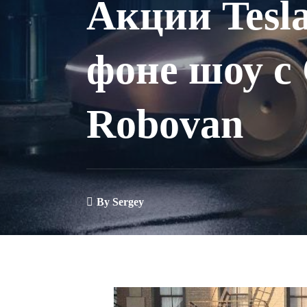
Акции Tesl
фоне шоу с 
Robovan
By
Sergey