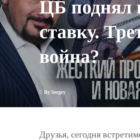
ЦБ поднял
ставку. Тр
война?
By
Sergey
Друзья, сегодня встретим