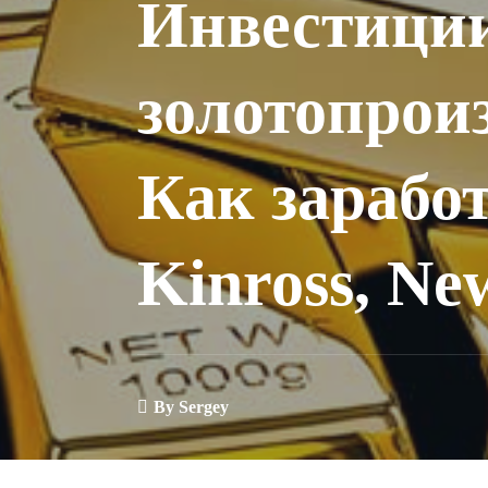
Инвестиции
золотопрои
Как зарабо
Kinross, Ne
By
Sergey