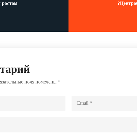
 ростом
?Центро
нтарий
язательные поля помечены
*