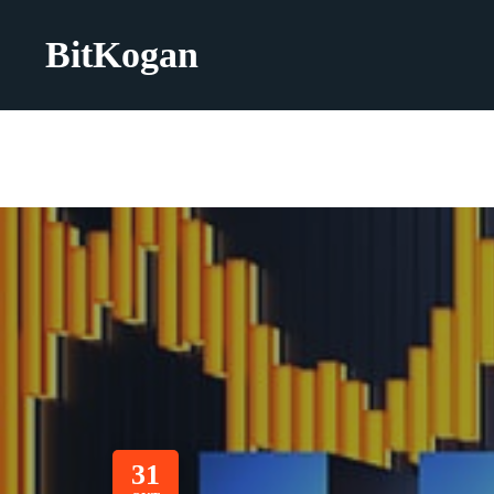
BitKogan
31