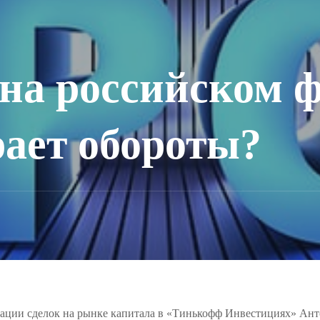
на российском 
ает обороты?
изации сделок на рынке капитала в «Тинькофф Инвестициях» Ан