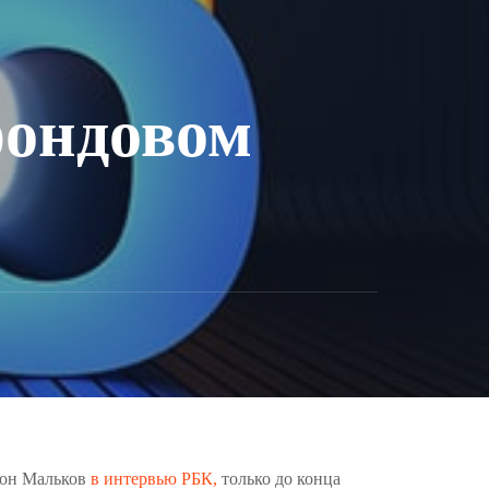
фондовом
тон Мальков
в интервью РБК,
только до конца