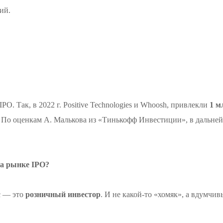
ий.
PO. Так, в 2022 г. Positive Technologies и Whoosh, привлекли
1 м
. По оценкам А. Малькова из «Тинькофф Инвестиции», в дальне
на рынке IPO?
с — это
розничный инвестор
. И не какой-то «хомяк», а вдумчи