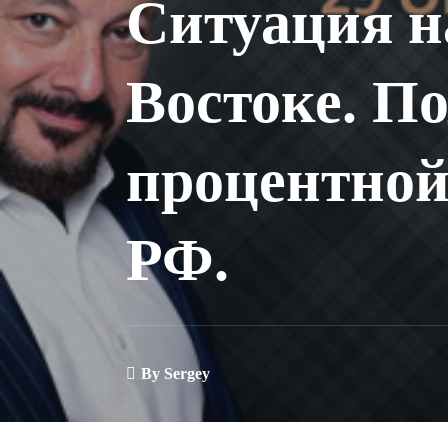
Ситуация 
Востоке. П
процентной
РФ.
By
Sergey