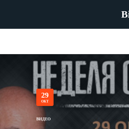
B
29
ОКТ
ВИДЕО