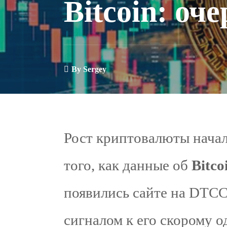
Bitcoin: оч
By
Sergey
Рост криптовалюты началс
того, как данные об
Bitc
появились сайте на DTCC
сигналом к его скорому 