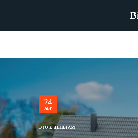
B
24
АВГ
ЭТО К ДЕНЬГАМ