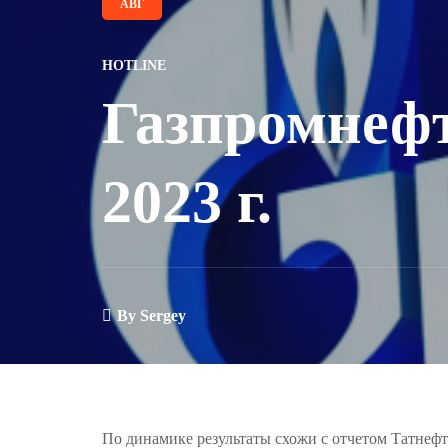
АВГ
HOTLINE
Газпромнеф
2023 г.
By
Sergey
По динамике результаты схожи с отчетом Татнефти