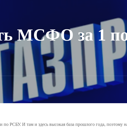
ть МСФО за 1 по
 по РСБУ. И там и здесь высокая база прошлого года, поэтому н