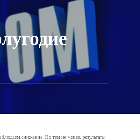
лугодие
аблюдаем снижение. Но тем не менее, результаты