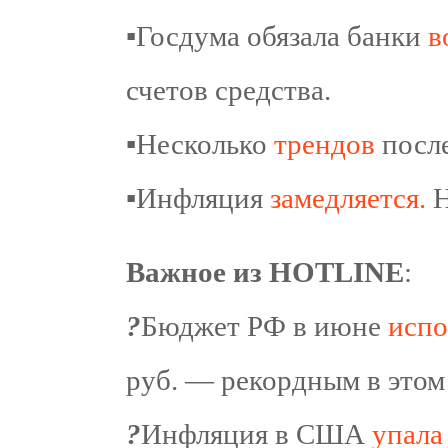
▪️
Госдума обязала банки
в
счетов средства.
▪️
Несколько
трендов
после
▪️
Инфляция
замедляется.
Н
Важное из HOTLINE
:
?
Бюджет РФ в июне
испо
руб. — рекордным в этом 
?
Инфляция в США
упала