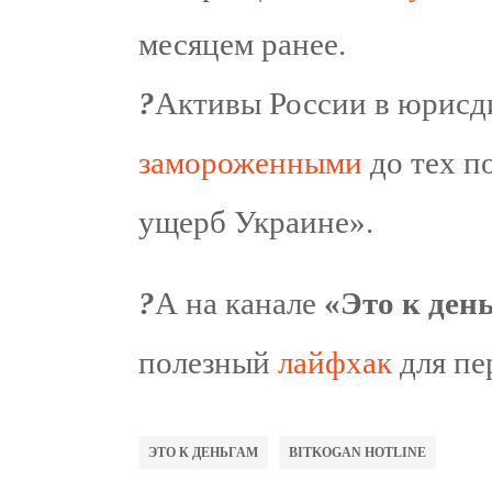
месяцем ранее.
?
Активы России в юрисд
замороженными
до тех п
ущерб Украине».
?
А на канале
«Это к ден
полезный
лайфхак
для пе
ЭТО К ДЕНЬГАМ
BITKOGAN HOTLINE