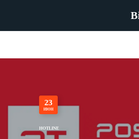
B
23
ИЮН
HOTLINE