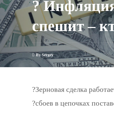
? Инфляция
спешит – к
By
Sergey
?Зерновая сделка работае
?сбоев в цепочках постав