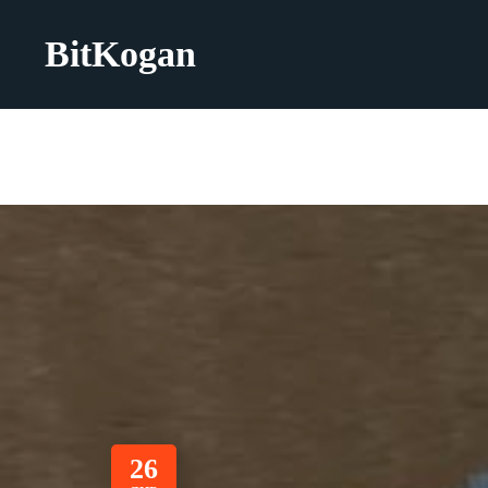
BitKogan
26