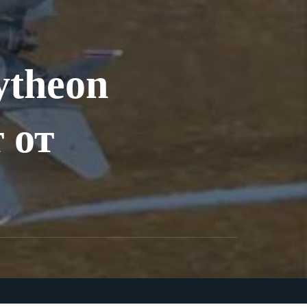
ytheon
 от