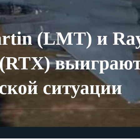
rtin (LMT) и Ra
s (RTX) выиграют
ской ситуации