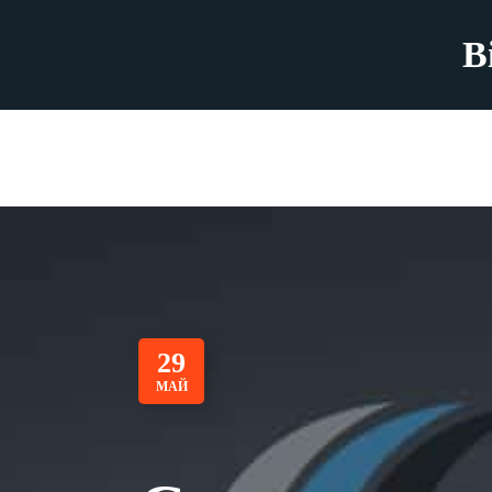
B
29
МАЙ