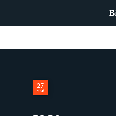
B
27
МАЙ