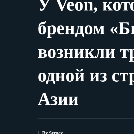
У Veon, кот
брендом «Б
возникли т
одной из с
Азии
By
Sergey