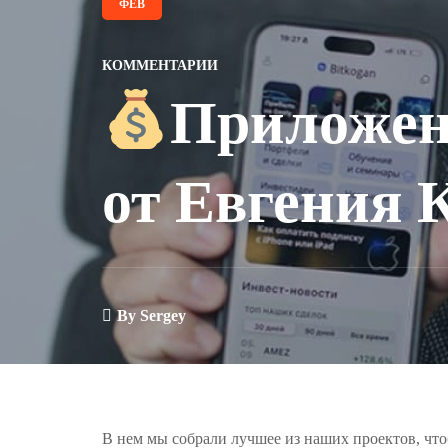
ФЕВ
КОММЕНТАРИИ
Приложени
от Евгения 
By
Sergey
В нем мы собрали лучшее из наших проектов, чт