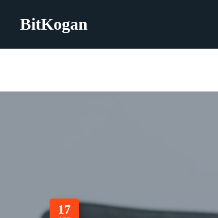
BitKogan
17