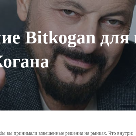
е Bitkogan для
Когана
обы вы принимали взвешенные решения на рынках. Что внутри: