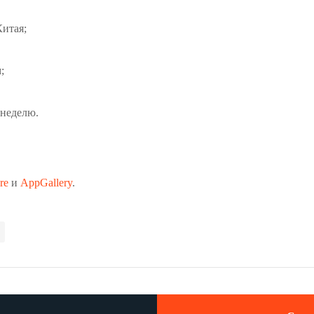
итая;
;
неделю.
re
и
AppGallery
.