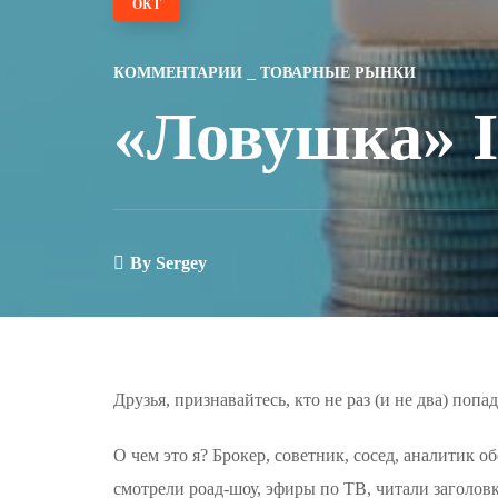
ОКТ
КОММЕНТАРИИ
ТОВАРНЫЕ РЫНКИ
«Ловушка» 
By
Sergey
Друзья, признавайтесь, кто не раз (и не два) попа
О чем это я? Брокер, советник, сосед, аналитик 
смотрели роад-шоу, эфиры по ТВ, читали заголо