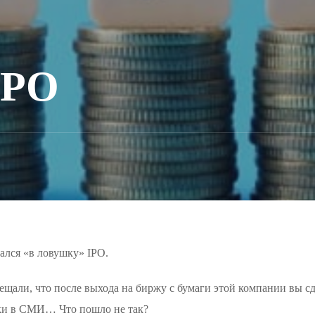
IPO
дался «в ловушку» IPO.
обещали, что после выхода на биржу с бумаги этой компании вы с
вки в СМИ… Что пошло не так?