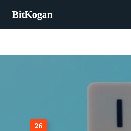
BitKogan
26