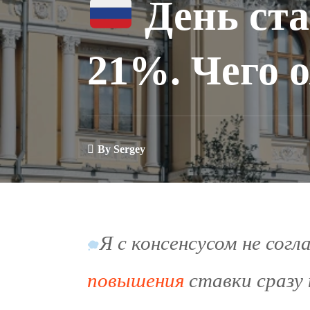
День ста
21%. Чего 
By
Sergey
Я с консенсусом не сог
повышения
ставки сразу 