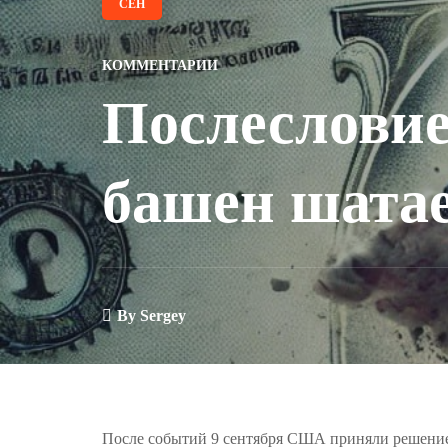
СЕН
КОММЕНТАРИИ
Послесловие
башен шатае
By
Sergey
После событий 9 сентября США приняли решение 