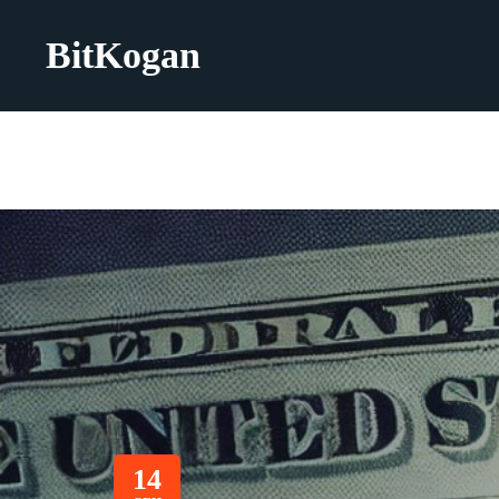
BitKogan
14