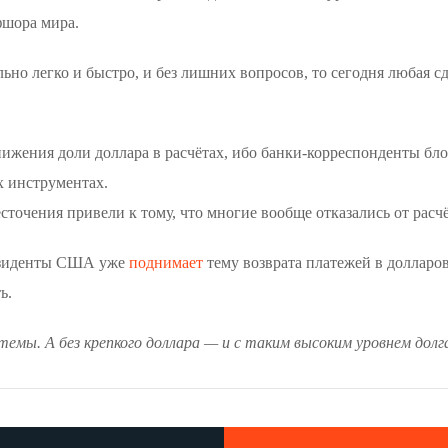
фшора мира.
но легко и быстро, и без лишних вопросов, то сегодня любая сд
ижения доли доллара в расчётах, ибо банки-корреспонденты бл
х инструментах.
точения привели к тому, что многие вообще отказались от расчё
резиденты США уже
поднимает
тему возврата платежей в долларов
ь.
емы. А без крепкого доллара — и с таким высоким уровнем долга