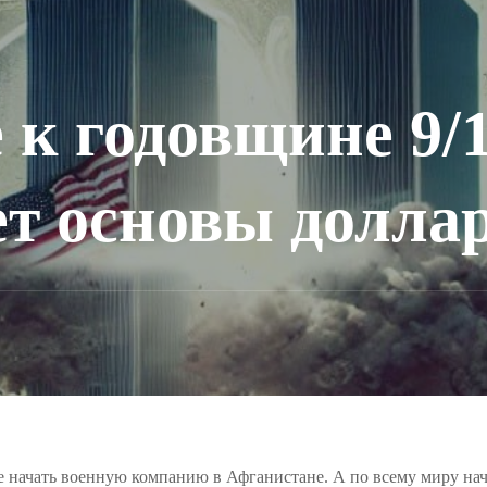
 к годовщине 9/1
т основы долла
начать военную компанию в Афганистане. А по всему миру начал