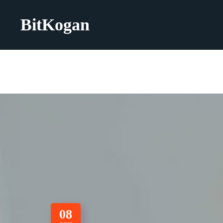
BitKogan
08