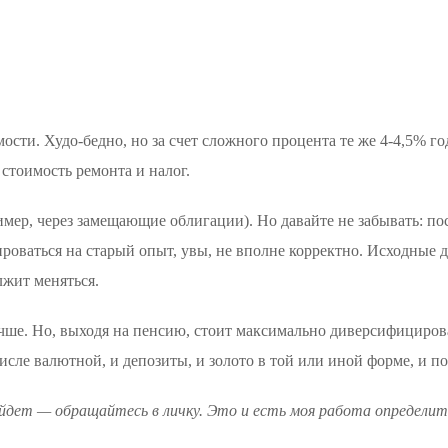
ти. Худо-бедно, но за счет сложного процента те же 4-4,5% годо
стоимость ремонта и налог.
р, через замещающие облигации). Но давайте не забывать: посл
ироваться на старый опыт, увы, не вполне корректно. Исходные 
лжит меняться.
учше. Но, выходя на пенсию, стоит максимально диверсифицирова
числе валютной, и депозиты, и золото в той или иной форме, и п
йдет — обращайтесь в личку. Это и есть моя работа определить,