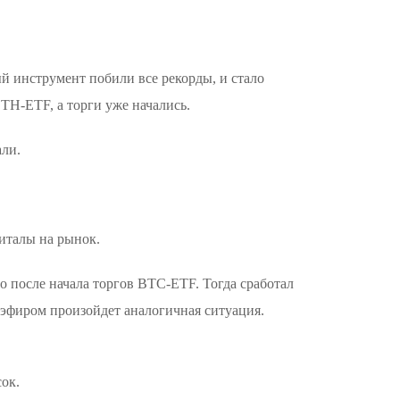
ый инструмент побили все рекорды, и стало
TH-ETF, а торги уже начались.
али.
италы на рынок.
о после начала торгов BTC-ETF. Тогда сработал
 с эфиром произойдет аналогичная ситуация.
сок.