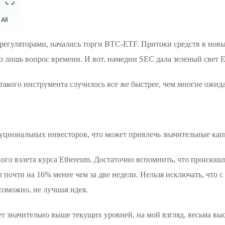
 с регуляторами, начались торги BTC-ETF. Притоки средств в нов
 лишь вопрос времени. И вот, намедни SEC дала зеленый свет E
такого инструмента случилось все же быстрее, чем многие ожид
циональных инвесторов, что может привлечь значительные кап
ого взлета курса Ethereum. Достаточно вспомнить, что произошл
ал почти на 16% менее чем за две недели. Нельзя исключать, что
озможно, не лучшая идея.
т значительно выше текущих уровней, на мой взгляд, весьма вы