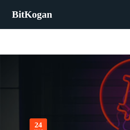
BitKogan
24