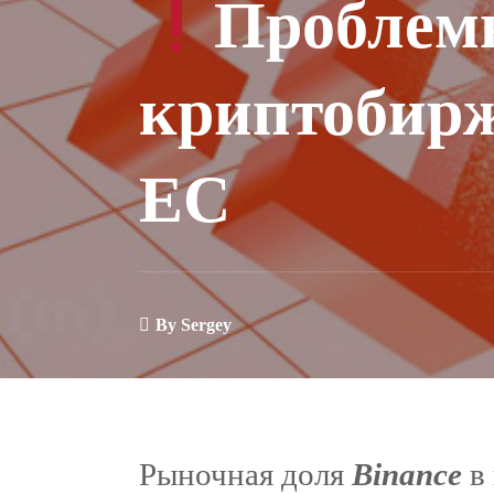
Проблем
криптобирж
ЕС
By
Sergey
Рыночная доля
Binance
в 