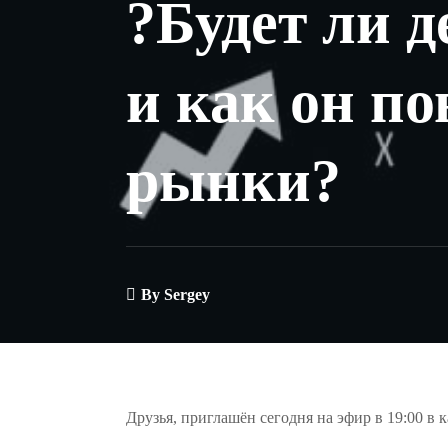
?Будет ли 
и как он по
рынки?
By
Sergey
Друзья, приглашён сегодня на эфир в 19:00 в 