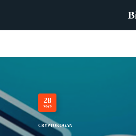
B
28
МАР
CRYPTOKOGAN