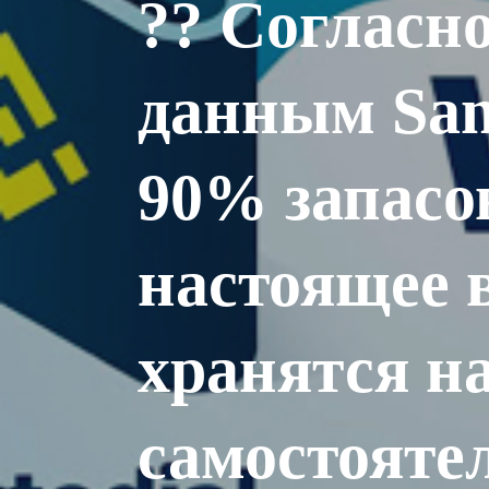
?? Согласн
данным San
90% запасо
настоящее 
хранятся на
самостояте