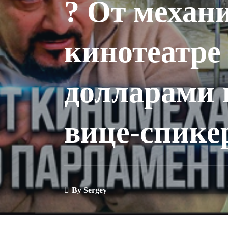
? От механ
кинотеатре 
долларами 
вице-спике
By
Sergey